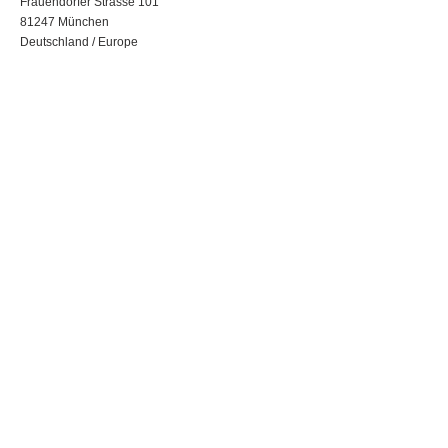
Frauendorfer Strasse 101
81247 München
Deutschland / Europe
Erfahren Sie mehr über
die SZU Gruppe.